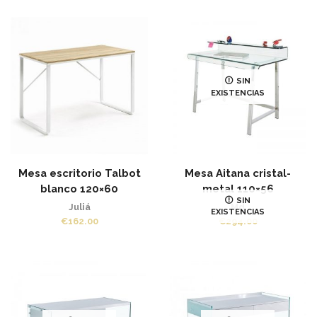
SIN
EXISTENCIAS
Mesa escritorio Talbot
Mesa Aitana cristal-
blanco 120×60
metal 110×56
SIN
Juliá
Md
EXISTENCIAS
€
162.00
€
294.00