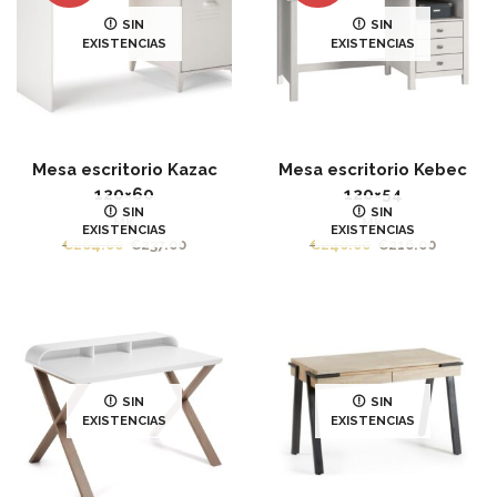
SIN
SIN
EXISTENCIAS
EXISTENCIAS
Mesa escritorio Kazac
Mesa escritorio Kebec
120×60
120×54
SIN
SIN
MK
MK
EXISTENCIAS
EXISTENCIAS
El
El
€
264.00
€
237.00
€
240.00
€
216.00
precio
precio
original
actual
era:
es:
€240.00.
€216.00
SIN
SIN
EXISTENCIAS
EXISTENCIAS