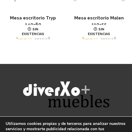
Mesa escritorio Tryp
Mesa escritorio Malen
140×60
110×55
SIN
SIN
MK
MK
EXISTENCIAS
EXISTENCIAS
El
El
€
324.00
€
280.00
€
324.00
€
280.00
precio
precio
original
actual
era:
es:
€324.00.
€280.00.
TE AYUDAMOS
Utilizamos cookies propias y de terceros para analizar nuestros
servicios y mostrarte publicidad relacionada con tus