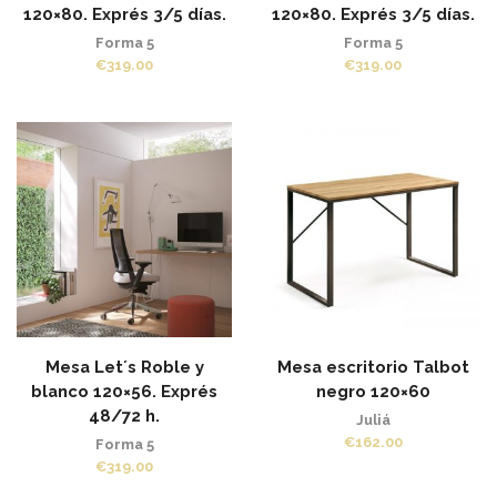
120×80. Exprés 3/5 días.
120×80. Exprés 3/5 días.
Forma 5
Forma 5
€
319.00
€
319.00
Mesa Let´s Roble y
Mesa escritorio Talbot
blanco 120×56. Exprés
negro 120×60
48/72 h.
Juliá
€
162.00
Forma 5
€
319.00