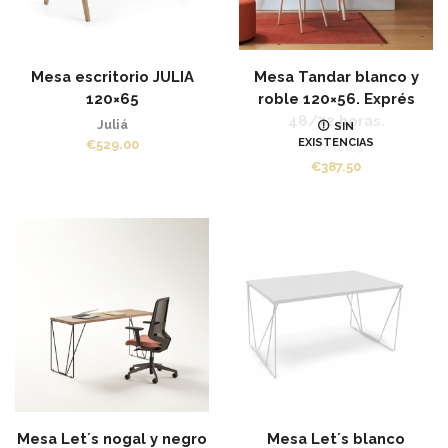
Mesa escritorio JULIA
Mesa Tandar blanco y
120×65
roble 120×56. Exprés
48/72 horas.
Juliá
SIN
EXISTENCIAS
€
529.00
Forma 5
€
387.50
Mesa Let´s nogal y negro
Mesa Let´s blanco