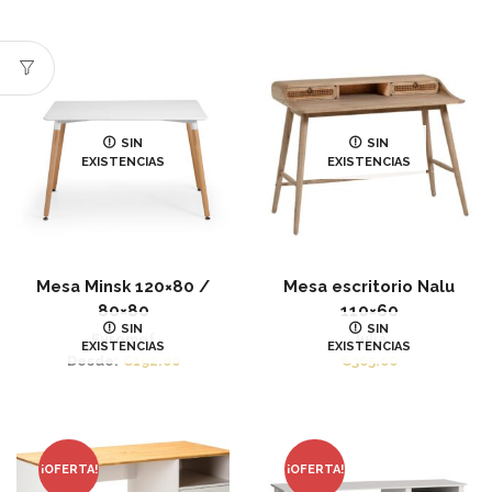
SIN
SIN
EXISTENCIAS
EXISTENCIAS
Mesa Minsk 120×80 /
Mesa escritorio Nalu
80×80
110×60
SIN
SIN
Euromof
Juliá
EXISTENCIAS
EXISTENCIAS
Desde:
€
192.00
€
365.00
¡OFERTA!
¡OFERTA!