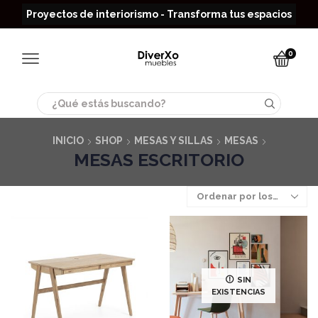
Read more
Proyectos de interiorismo - Transforma tus espacios
0
Search
input
INICIO
SHOP
MESAS Y SILLAS
MESAS
MESAS ESCRITORIO
SIN
EXISTENCIAS