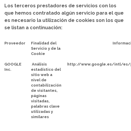
Los terceros prestadores de servicios con los
que hemos contratado algún servicio para el que
es necesario la utilización de cookies son los que
se listan a continuación:
Proveedor
Finalidad del
Informac
Servicio y de la
Cookie
GOOGLE
Análisis
http://www.google.es/intl/es/
Inc.
estadístico del
sitio web a
nivel de
contabilización
de visitantes,
páginas
visitadas,
palabras clave
utilizadas y
similares