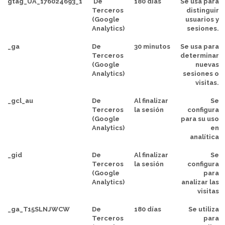
gtag_UA_176024693_1
De
180 días
Se usa para
Terceros
distinguir
(Google
usuarios y
Analytics)
sesiones.
_ga
De
30 minutos
Se usa para
Terceros
determinar
(Google
nuevas
Analytics)
sesiones o
visitas.
_gcl_au
De
Al finalizar
Se
Terceros
la sesión
configura
(Google
para su uso
Analytics)
en
analítica
_gid
De
Al finalizar
Se
Terceros
la sesión
configura
(Google
para
Analytics)
analizar las
visitas
_ga_T15SLNJWCW
De
180 días
Se utiliza
Terceros
para