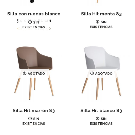
Silla con ruedas blanco
Silla Hit menta 83
54 x 56 x 81 cm
IR
SIN
SIN
EXISTENCIAS
EXISTENCIAS
€
89.90
El
El
€
135.00
€
104.90
precio
precio
original
actual
era:
es:
€135.00.
€104.90.
AGOTADO
AGOTADO
Silla Hit marrón 83
Silla Hit blanco 83
IR
IR
SIN
SIN
EXISTENCIAS
EXISTENCIAS
€
129.00
€
129.00