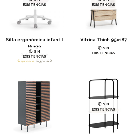
EXISTENCIAS
EXISTENCIAS
Silla ergonómica infantil
Vitrina Thinh 95×187
Ringo
Juliá
SIN
SIN
EXISTENCIAS
€
1,199.00
Solver Space
EXISTENCIAS
€
410.00
€
372.00
SIN
EXISTENCIAS