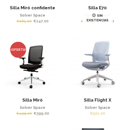
Silla Miró confidente
Silla E70
Solver Space
Solver Space
SIN
EXISTENCIAS
El
El
El
El
€
165.00
€
147.00
€
289.00
€
269.00
precio
precio
precio
precio
original
actual
original
actual
era:
es:
era:
es:
€165.00.
€147.00.
€289.00.
€269.00
¡OFERTA!
Silla Miró
Silla Flight X
Solver Space
Solver Space
El
El
€
439.00
€
399.00
€
501.00
precio
precio
original
actual
era:
es: