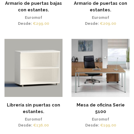
Armario de puertas bajas
Armario de puertas con
con estantes.
estantes.
Euromof
Euromof
Desde:
€
299.00
Desde:
€
209.00
Librería sin puertas con
Mesa de oficina Serie
estantes.
5100
Euromof
Euromof
Desde:
€
136.00
Desde:
€
199.00