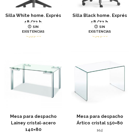
Silla White home. Exprés
Silla Black home. Exprés
48/72 h.
48/72 h.
SIN
SIN
Forma 5
Forma 5
EXISTENCIAS
EXISTENCIAS
€
399.00
€
349.00
Mesa para despacho
Mesa para despacho
Lainey cristal-acero
Ártico cristal 150×80
140×80
Md