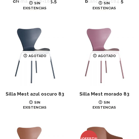
crema 99,50×185,5
blanco 90×184.5
SIN
SIN
EXISTENCIAS
EXISTENCIAS
€
619.00
€
619.00
AGOTADO
AGOTADO
Silla Mest azul oscuro 83
Silla Mest morado 83
IR
IR
SIN
SIN
EXISTENCIAS
EXISTENCIAS
€
49.90
€
59.00
¡OFERTA!