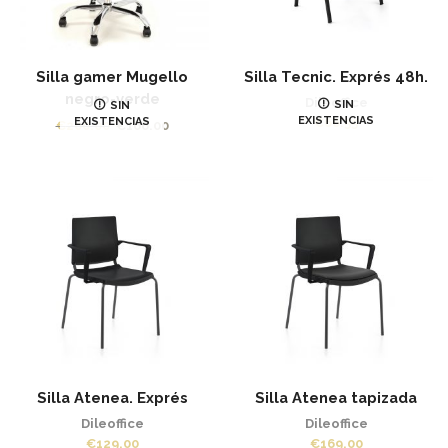
Silla gamer Mugello
Silla Tecnic. Exprés 48h.
negro-verde
Dileoffice
SIN
SIN
EXISTENCIAS
EXISTENCIAS
€
66.55
El
El
€
200.00
€
166.00
precio
precio
original
actual
era:
es:
€200.00.
€166.00.
Silla Atenea. Exprés
Silla Atenea tapizada
Dileoffice
Dileoffice
€
129.00
€
169.00