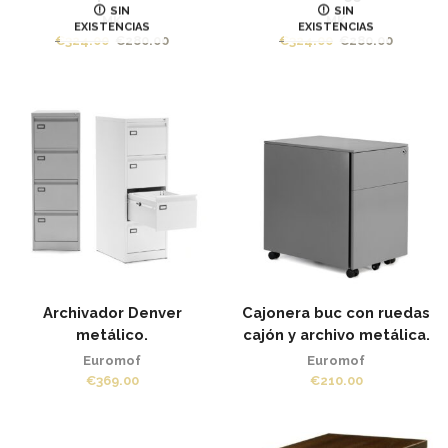
SIN
SIN
MK
MK
EXISTENCIAS
EXISTENCIAS
El
El
€
324.00
€
280.00
€
324.00
€
280.00
precio
precio
original
actual
era:
es:
€324.00.
€280.00.
Archivador Denver
Cajonera buc con ruedas
metálico.
cajón y archivo metálica.
Euromof
Euromof
€
369.00
€
210.00