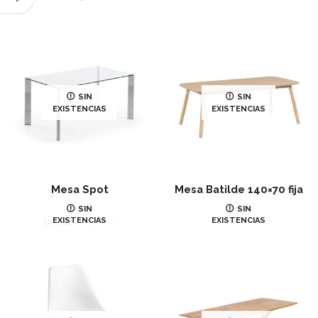
SIN
SIN
EXISTENCIAS
EXISTENCIAS
Mesa Spot
Mesa Batilde 140×70 fija
Juliá
Juliá
SIN
SIN
EXISTENCIAS
EXISTENCIAS
Desde:
€
319.00
€
223.00