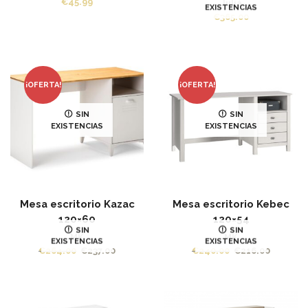
€
45.99
Juliá
EXISTENCIAS
€
365.00
¡OFERTA!
¡OFERTA!
SIN
SIN
EXISTENCIAS
EXISTENCIAS
Mesa escritorio Kazac
Mesa escritorio Kebec
120×60
120×54
SIN
SIN
MK
MK
EXISTENCIAS
EXISTENCIAS
El
El
€
264.00
€
237.00
€
240.00
€
216.00
precio
precio
original
actual
era:
es:
€240.00.
€216.00