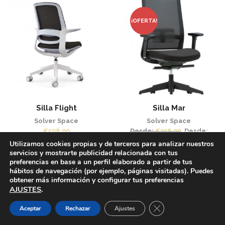
€439.00.
€399.00.
¡OFERTA!
Silla Flight
Silla Mar
Solver Space
Solver Space
€
508.00
Desde:
€
356.00
Desde:
€
315.00
Utilizamos cookies propias y de terceros para analizar nuestros
servicios y mostrarte publicidad relacionada con tus
preferencias en base a un perfil elaborado a partir de tus
hábitos de navegación (por ejemplo, páginas visitadas). Puedes
obtener más información y configurar tus preferencias
AJUSTES
.
Cerrar el banner de 
Aceptar
Rechazar
Ajustes