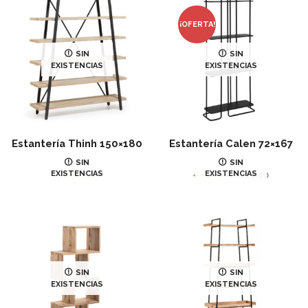
€769.00.
€615.00.
¡OFERTA!
SIN
SIN
EXISTENCIAS
EXISTENCIAS
Estantería Thinh 150×180
Estantería Calen 72×167
Juliá
Juliá
SIN
SIN
EXISTENCIAS
EXISTENCIAS
El
El
€
759.00
€
267.00
€
227.00
precio
precio
original
actual
era:
es:
€267.00.
€227.00.
SIN
SIN
EXISTENCIAS
EXISTENCIAS