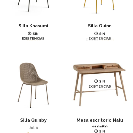
Silla Khasumi
Silla Quinn
Juliá
Juliá
SIN
SIN
EXISTENCIAS
EXISTENCIAS
€
115.00
Desde:
€
65.99
SIN
EXISTENCIAS
Silla Quinby
Mesa escritorio Nalu
110×60
Juliá
SIN