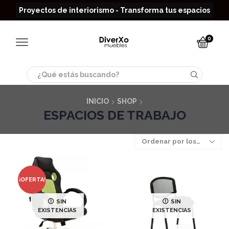
Read more
Proyectos de interiorismo - Transforma tus espacios
0
Search
input
INICIO
SHOP
ESPACIOS DE TRABAJO
¡OFERTA!
SIN
SIN
EXISTENCIAS
EXISTENCIAS