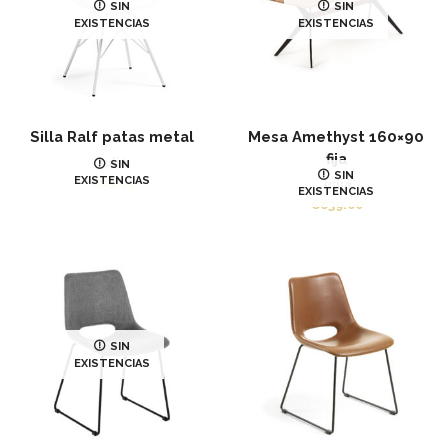
SIN
SIN
EXISTENCIAS
EXISTENCIAS
Silla Ralf patas metal
Mesa Amethyst 160×90
fija
Juliá
SIN
SIN
EXISTENCIAS
€
65.99
Juliá
EXISTENCIAS
€
839.00
SIN
EXISTENCIAS