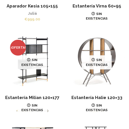
Aparador Kesia 105×155
Estantería Virna 60×95
Juliá
Juliá
SIN
EXISTENCIAS
€
999.00
€
138.00
¡OFERTA!
SIN
SIN
EXISTENCIAS
EXISTENCIAS
Estantería Milian 120×177
Estantería Halie 120×33
Juliá
Juliá
SIN
SIN
EXISTENCIAS
EXISTENCIAS
El
El
€
769.00
€
615.00
€
555.00
precio
precio
original
actual
era:
es: