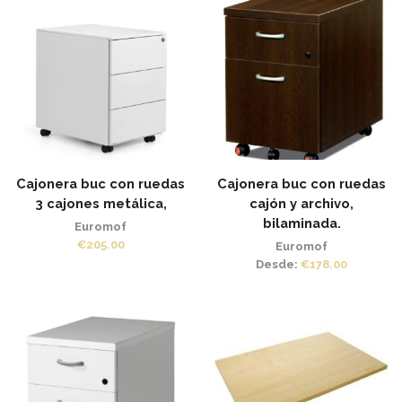
Cajonera buc con ruedas
Cajonera buc con ruedas
3 cajones metálica,
cajón y archivo,
bilaminada.
Euromof
€
205.00
Euromof
Desde:
€
178.00