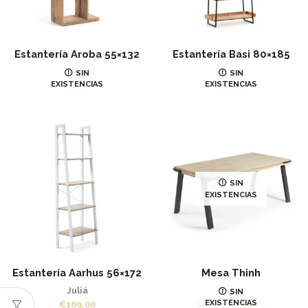
Estantería Aroba 55×132
Estantería Basi 80×185
Juliá
Juliá
SIN
SIN
EXISTENCIAS
EXISTENCIAS
€
319.00
€
665.00
SIN
EXISTENCIAS
Estantería Aarhus 56×172
Mesa Thinh
Juliá
Juliá
SIN
EXISTENCIAS
€
109.00
Desde:
€
577.00