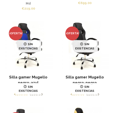
€
699.00
Md
€
219.00
¡OFERTA!
¡OFERTA!
SIN
SIN
EXISTENCIAS
EXISTENCIAS
Silla gamer Mugello
Silla gamer Mugello
negro-azul
negro-negro
SIN
SIN
Md
Md
EXISTENCIAS
EXISTENCIAS
El
El
El
El
€
200.00
€
166.00
€
200.00
€
166.00
precio
precio
precio
precio
original
actual
original
actual
era:
es:
era:
es: