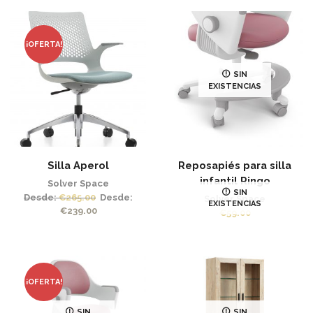
¡OFERTA!
SIN
EXISTENCIAS
Silla Aperol
Reposapiés para silla
infantil Ringo
Solver Space
SIN
Desde:
€
265.00
Desde:
Solver Space
EXISTENCIAS
€
239.00
€
59.00
¡OFERTA!
SIN
SIN