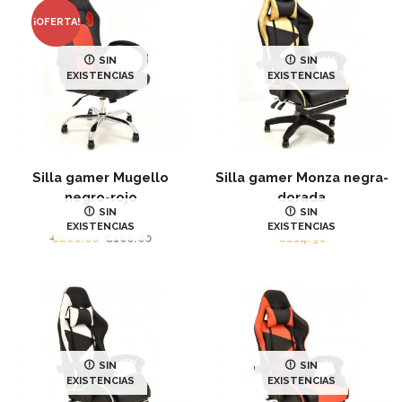
€200.00.
€166.00.
€200.00.
€166.00
¡OFERTA!
SIN
SIN
EXISTENCIAS
EXISTENCIAS
Silla gamer Mugello
Silla gamer Monza negra-
negro-rojo
dorada
SIN
SIN
Md
Md
EXISTENCIAS
EXISTENCIAS
El
El
€
200.00
€
166.00
€
214.90
precio
precio
original
actual
era:
es:
€200.00.
€166.00.
SIN
SIN
EXISTENCIAS
EXISTENCIAS