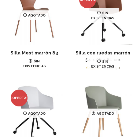
SIN
AGOTADO
EXISTENCIAS
Silla Mest marrón 83
Silla con ruedas marrón
54 x 56 x 81 cm
IR
SIN
SIN
EXISTENCIAS
EXISTENCIAS
€
49.90
El
El
€
135.00
€
104.90
precio
precio
original
actual
era:
es:
€135.00.
€104.90
¡OFERTA!
AGOTADO
AGOTADO