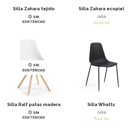
Silla Zahara tejido
Silla Zahara ecopiel
Juliá
Juliá
SIN
EXISTENCIAS
€
139.00
€
149.00
SIN
EXISTENCIAS
Silla Ralf patas madera
Silla Whatts
Juliá
Juliá
SIN
EXISTENCIAS
€
65.99
€
44.99