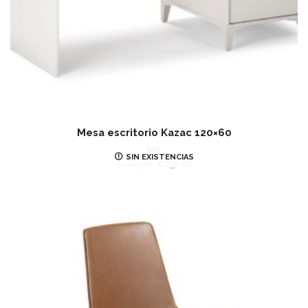
Mesa escritorio Kazac 120×60
MK
SIN EXISTENCIAS
€
264.00
€
237.00