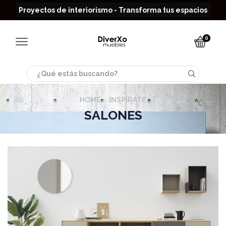
Read more
Proyectos de interiorismo - Transforma tus espacios
0
Search
input
HOME
INSPÍRATE
SALONES