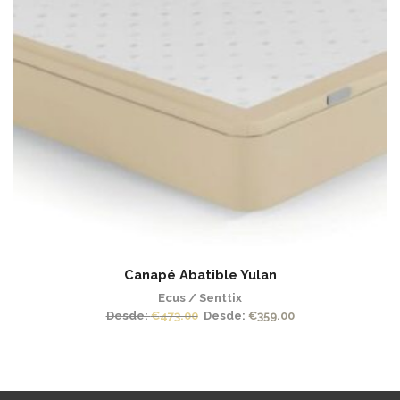
Canapé Abatible Yulan
Ecus / Senttix
Desde:
€
473.00
Desde:
€
359.00