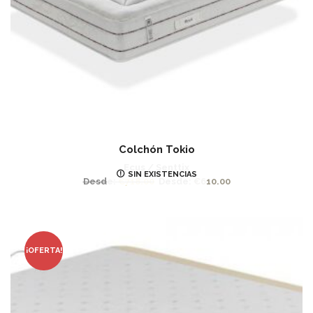
Colchón Tokio
Ecus / Senttix
SIN EXISTENCIAS
Desde:
€
718.00
Desde:
€
610.00
¡OFERTA!